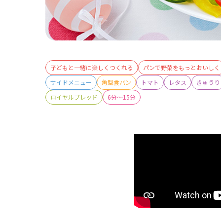
子どもと一緒に楽しくつくれる
パンで野菜をもっとおいしく
サイドメニュー
角型食パン
トマト
レタス
きゅうり
ロイヤルブレッド
6分～15分