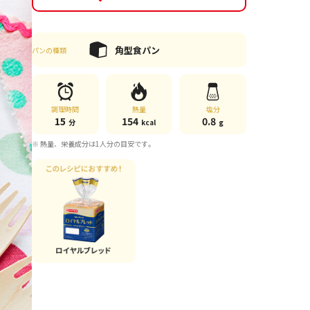
角型食パン
パンの種類
調理時間
熱量
塩分
15
154
0.8
分
kcal
g
※ 熱量、栄養成分は1人分の目安です。