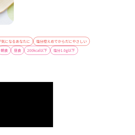
が気になるあなたに
塩分控えめでからだにやさしい
朝食
昼食
200kcal以下
塩分1.0g以下