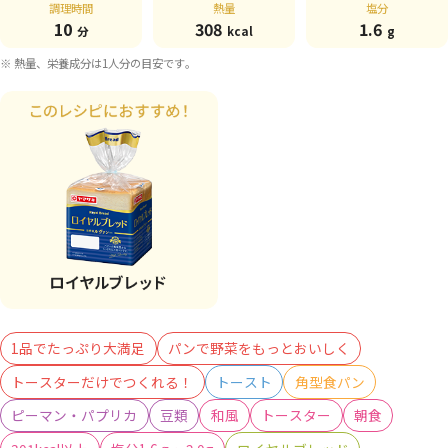
調理時間
熱量
塩分
10
308
1.6
分
kcal
g
※ 熱量、栄養成分は1人分の目安です。
1品でたっぷり大満足
パンで野菜をもっとおいしく
トースターだけでつくれる！
トースト
角型食パン
ピーマン・パプリカ
豆類
和風
トースター
朝食