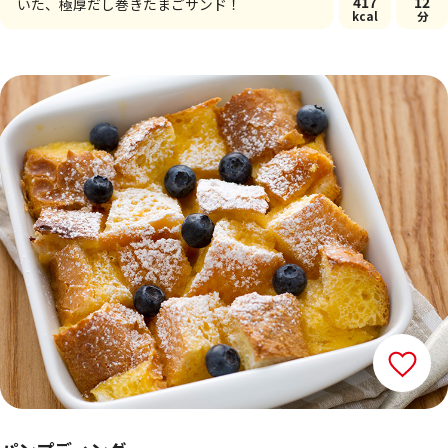
417
12
いた、極厚だし巻きたまごサンド！
kcal
分