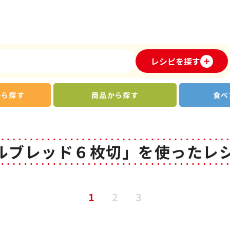
レシピを探す
から探す
商品から探す
食べ
ルブレッド６枚切」を使ったレシピ
1
2
3