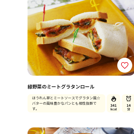
緑野菜のミートグラタンロール
ほうれん草とミートソースでグラタン風☆
バターの風味豊かなパンとも相性抜群で
341
14
す。
kcal
分