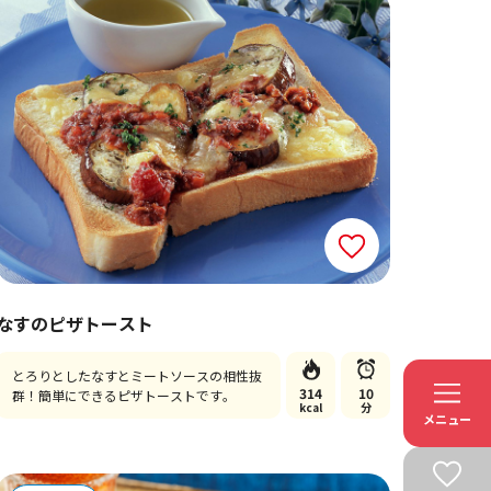
なすのピザトースト
とろりとしたなすとミートソースの相性抜
314
10
群！簡単にできるピザトーストです。
kcal
分
メニュー