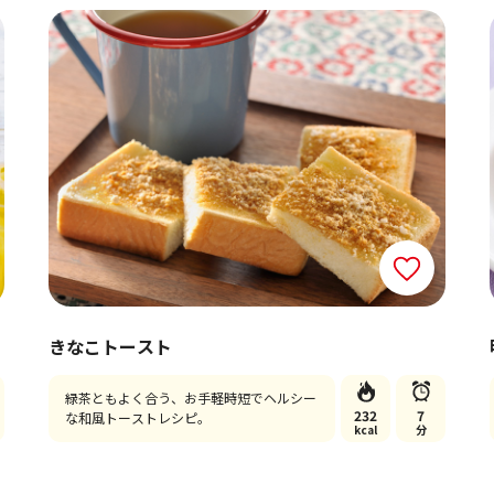
きなこトースト
緑茶ともよく合う、お手軽時短でヘルシー
232
7
な和風トーストレシピ。
kcal
分