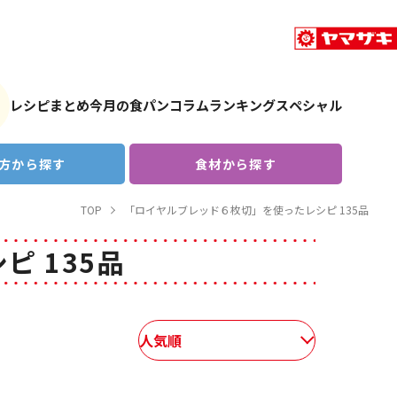
レシピまとめ
今月の食パン
コラム
ランキング
スペシャル
方から探す
食材から探す
TOP
「ロイヤルブレッド６枚切」を使ったレシピ 135品
 135品
人気順