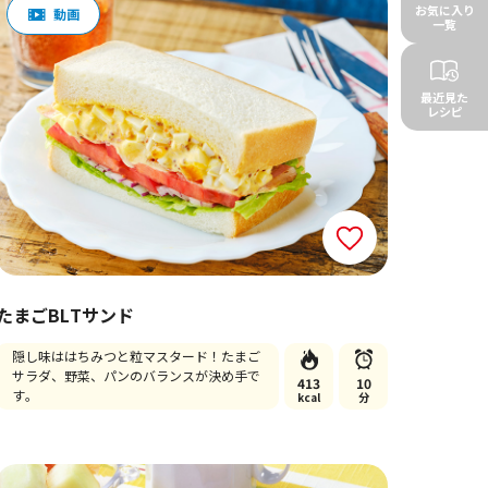
お気に入り
一覧
最近見た
レシピ
たまごBLTサンド
隠し味ははちみつと粒マスタード！たまご
サラダ、野菜、パンのバランスが決め手で
413
10
す。
kcal
分