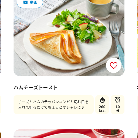
ハムチーズトースト
チーズとハムのテッパンコンビ！切れ目を
260
10
入れて折るだけでちょっとオシャレに♪
kcal
分