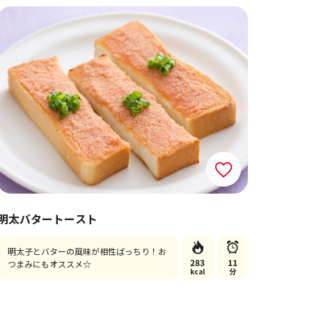
明太バタートースト
明太子とバターの風味が相性ばっちり！お
283
11
つまみにもオススメ☆
kcal
分