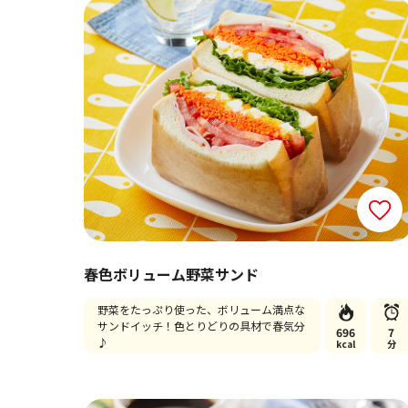
春色ボリューム野菜サンド
野菜をたっぷり使った、ボリューム満点な
サンドイッチ！色とりどりの具材で春気分
696
7
♪
kcal
分