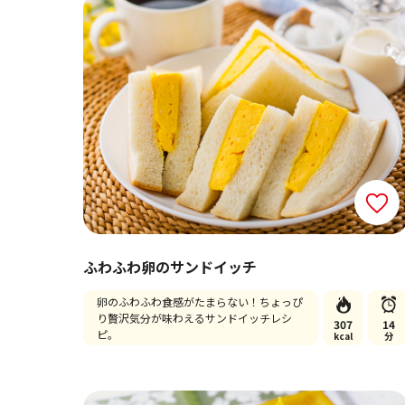
ふわふわ卵のサンドイッチ
卵のふわふわ食感がたまらない！ちょっぴ
り贅沢気分が味わえるサンドイッチレシ
307
14
ピ。
kcal
分