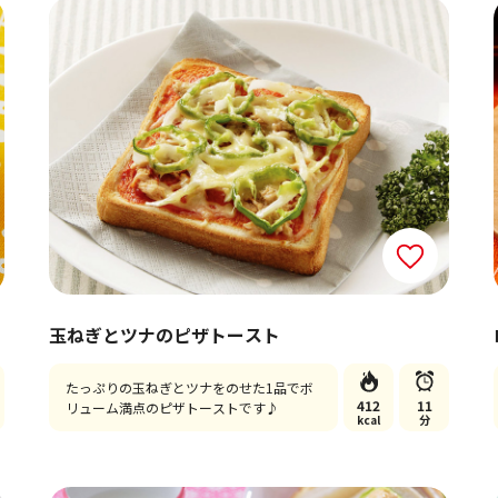
玉ねぎとツナのピザトースト
たっぷりの玉ねぎとツナをのせた1品でボ
412
11
リューム満点のピザトーストです♪
kcal
分