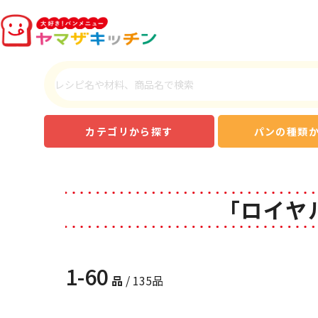
カテゴリから探す
パンの種類
「ロイヤ
1-60
品
/ 135品