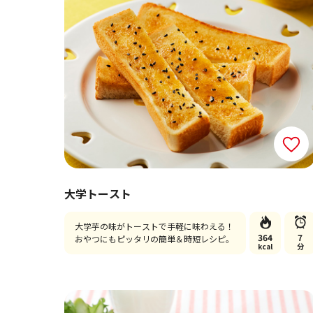
大学トースト
大学芋の味がトーストで手軽に味わえる！
364
7
おやつにもピッタリの簡単＆時短レシピ。
kcal
分