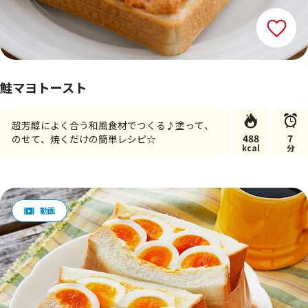
鮭マヨトースト
超芳醇によく合う和風食材でつくる♪塗って、
488
7
のせて、焼くだけの簡単レシピ☆
kcal
分