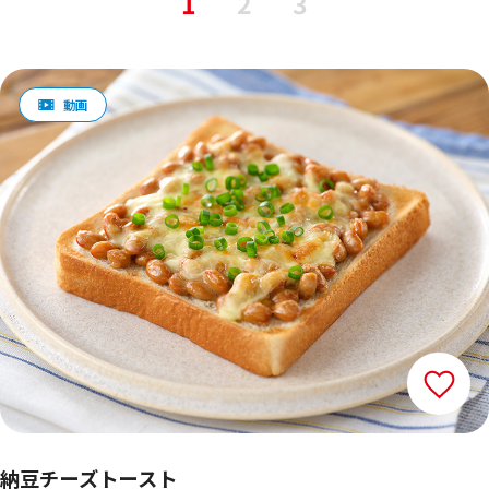
1
2
3
納豆チーズトースト