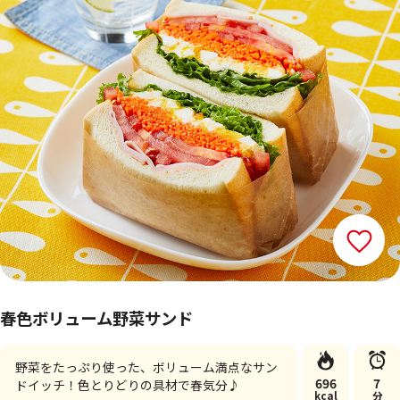
春色ボリューム野菜サンド
野菜をたっぷり使った、ボリューム満点なサン
696
7
ドイッチ！色とりどりの具材で春気分♪
kcal
分