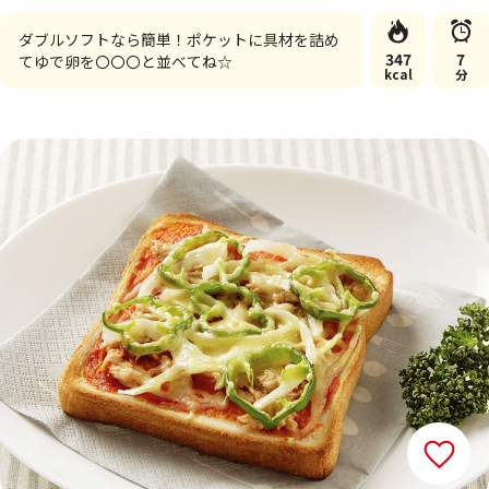
ダブルソフトなら簡単！ポケットに具材を詰め
347
7
てゆで卵を〇〇〇と並べてね☆
kcal
分