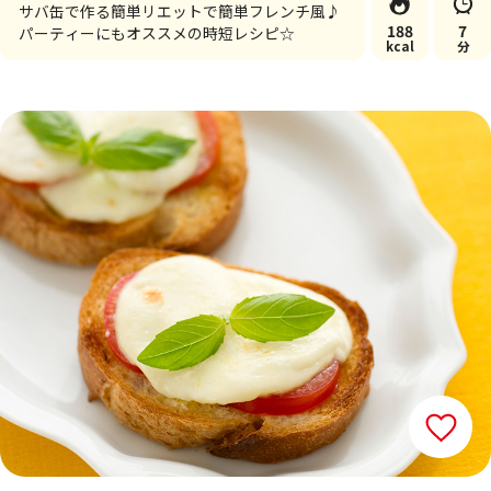
サバ缶で作る簡単リエットで簡単フレンチ風♪
188
7
パーティーにもオススメの時短レシピ☆
kcal
分