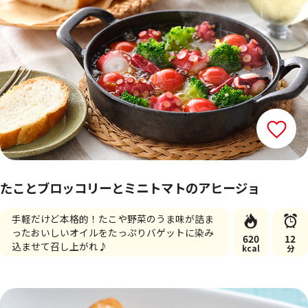
たことブロッコリーとミニトマトのアヒージョ
手軽だけど本格的！たこや野菜のうま味が詰ま
ったおいしいオイルをたっぷりバゲットに染み
620
12
込ませて召し上がれ♪
kcal
分