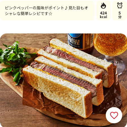
ピンクペッパーの風味がポイント♪見た目もオ
424
5
シャレな簡単レシピです☆
kcal
分