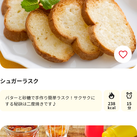
シュガーラスク
バターと砂糖で手作り簡単ラスク！サクサクに
238
15
する秘訣は二度焼きです♪
kcal
分