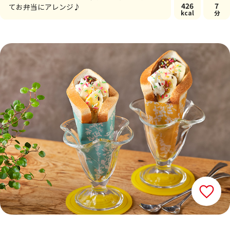
426
7
てお弁当にアレンジ♪
kcal
分