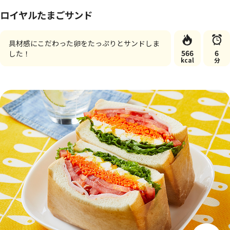
ロイヤルたまごサンド
具材感にこだわった卵をたっぷりとサンドしま
566
6
した！
kcal
分