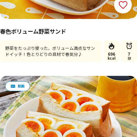
春色ボリューム野菜サンド
野菜をたっぷり使った、ボリューム満点なサン
696
7
ドイッチ！色とりどりの具材で春気分♪
kcal
分